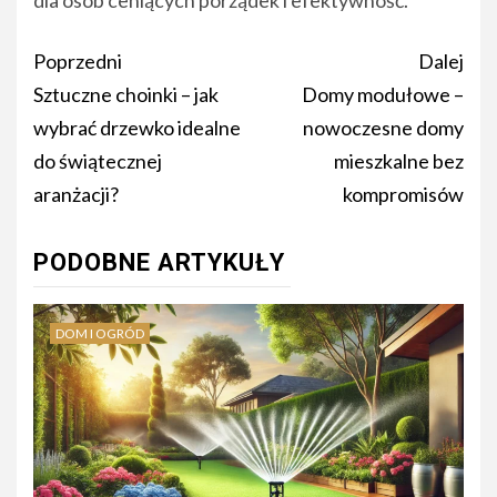
Nawigacja
Poprzedni
Dalej
wpisu
Sztuczne choinki – jak
Domy modułowe –
wybrać drzewko idealne
nowoczesne domy
do świątecznej
mieszkalne bez
aranżacji?
kompromisów
PODOBNE ARTYKUŁY
DOM I OGRÓD