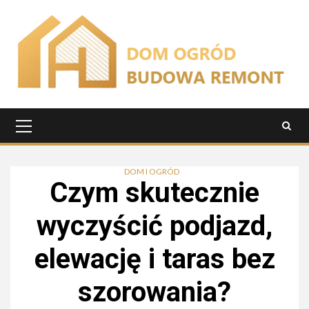
Przejdź
do
treści
Menu
główne
DOM I OGRÓD
Czym skutecznie
wyczyścić podjazd,
elewację i taras bez
szorowania?