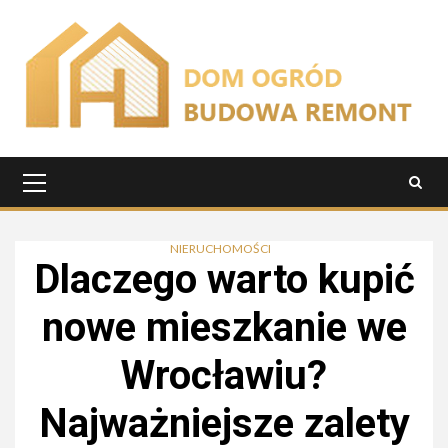
Przejdź
do
treści
Menu
główne
NIERUCHOMOŚCI
Dlaczego warto kupić
nowe mieszkanie we
Wrocławiu?
Najważniejsze zalety