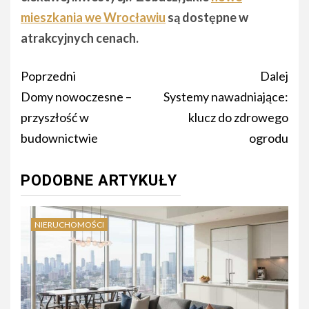
mieszkania we Wrocławiu
są dostępne w
atrakcyjnych cenach.
Nawigacja
Poprzedni
Dalej
wpisu
Domy nowoczesne –
Systemy nawadniające:
przyszłość w
klucz do zdrowego
budownictwie
ogrodu
PODOBNE ARTYKUŁY
NIERUCHOMOŚCI