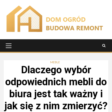
Przejdź
do
treści
Menu
główne
MEBLE
Dlaczego wybór
odpowiednich mebli do
biura jest tak ważny i
jak się z nim zmierzyć?