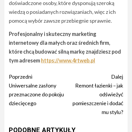
doświadczone osoby, które dysponują szeroką
wiedzą o posiadanych rozwiązaniach, więc z ich
pomocą wybór zawsze przebiegnie sprawnie.
Profesjonalny i skuteczny marketing
internetowy dla małych oraz średnich firm,
które chcą budować silną markę znajdziesz pod
tym adresem
https://www.4rtweb.pl
Nawigacja
Poprzedni
Dalej
wpisu
Uniwersalne zasłony
Remont łazienki – jak
przeznaczone do pokoju
odświeżyć
dziecięcego
pomieszczenie i dodać
mu stylu?
PODOBNE ARTYKUŁY