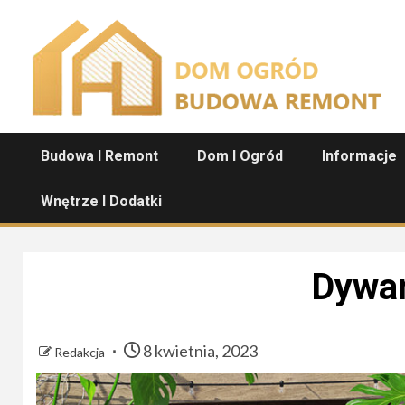
Przejdź
do
treści
Budowa I Remont
Dom I Ogród
Informacje
Wnętrze I Dodatki
Dywan
8 kwietnia, 2023
Redakcja