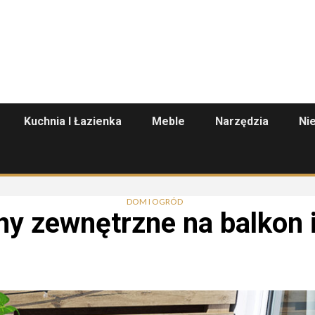
Kuchnia I Łazienka
Meble
Narzędzia
Ni
DOM I OGRÓD
y zewnętrzne na balkon i