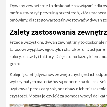
Dywany zewnętrzne to doskonałe rozwiązanie dla osó
można stworzyć przytulną przestrzeń, która zachęca
omówimy, dlaczego warto zainwestować w dywan zewn
Zalety zastosowania zewnęt
Przede wszystkim, dywan zewnętrzny to doskonałe r
tarasowi wyjątkowego stylu i charakteru. Dostępne na
kolory, kształty i faktury. Dzięki temu każdy klient 
gustu.
Kolejną zaletą dywanów zewnętrznych jest ich odp
wytrzymałych materiałów są odporne na deszcz, śni
użytkować przez cały rok, bez obaw o ich zniszczeni
czystości. Można je czyścić za pomocą wody i delika