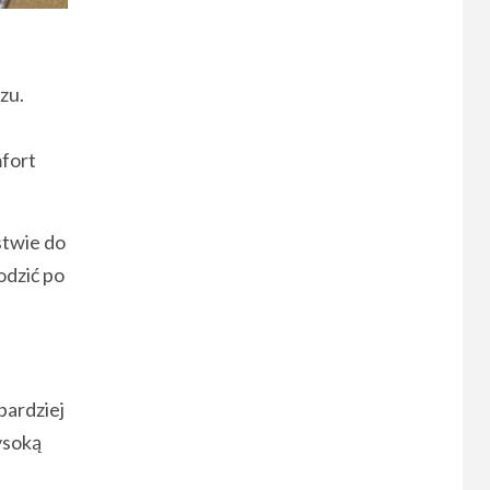
zu.
mfort
stwie do
odzić po
bardziej
ysoką