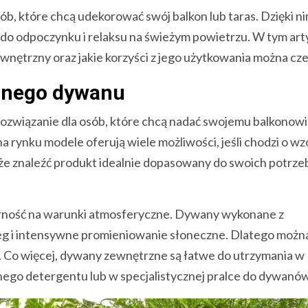
b, które chcą udekorować swój balkon lub taras. Dzięki n
 do odpoczynku i relaksu na świeżym powietrzu. W tym art
ętrzny oraz jakie korzyści z jego użytkowania można cze
rznego dywanu
ozwiązanie dla osób, które chcą nadać swojemu balkonowi
 rynku modele oferują wiele możliwości, jeśli chodzi o wz
może znaleźć produkt idealnie dopasowany do swoich potrzeb
orność na warunki atmosferyczne. Dywany wykonane z
eg i intensywne promieniowanie słoneczne. Dlatego można
e. Co więcej, dywany zewnętrzne są łatwe do utrzymania w
tnego detergentu lub w specjalistycznej pralce do dywanów