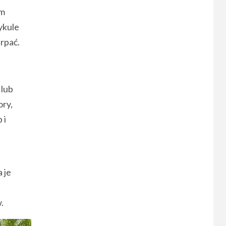
im
ykule
rpać.
 lub
ory,
 i
 je
.