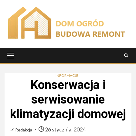
Przejdź
do
treści
Menu
główne
INFORMACJE
Konserwacja i
serwisowanie
klimatyzacji domowej
26 stycznia, 2024
Redakcja