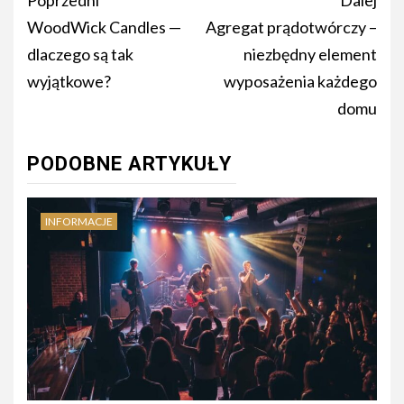
Nawigacja
Poprzedni
Dalej
wpisu
WoodWick Candles —
Agregat prądotwórczy –
dlaczego są tak
niezbędny element
wyjątkowe?
wyposażenia każdego
domu
PODOBNE ARTYKUŁY
INFORMACJE