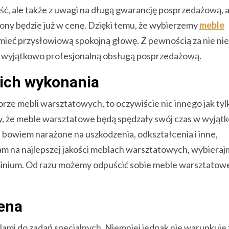
ość, ale także z uwagi na długą gwarancję posprzedażową, a
ony będzie już w cenę. Dzięki temu, że wybierzemy
meble
mieć przysłowiową spokojną głowę. Z pewnością za nie nie
ię wyjątkowo profesjonalną obsługą posprzedażową.
 ich wykonania
orze mebli warsztatowych, to oczywiście nic innego jak tyl
my, że meble warsztatowe będą spędzały swój czas w wyjąt
 bowiem narażone na uszkodzenia, odkształcenia i inne,
nam na najlepszej jakości meblach warsztatowych, wybieraj
uminium. Od razu możemy odpuścić sobie meble warsztatow
cena
i do zadań specjalnych. Niemniej jednak nie warunkuje 