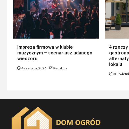
Impreza firmowa w klubie
4 rzeczy
muzycznym – scenariusz udanego
gastrono
wieczoru
alternat
lokalu
4 czerwca, 2026
Redakcja
30 kwietn