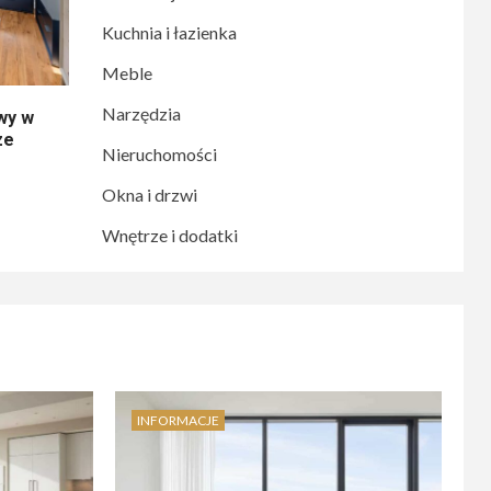
Kuchnia i łazienka
Meble
Narzędzia
wy w
ze
Nieruchomości
Okna i drzwi
Wnętrze i dodatki
INFORMACJE