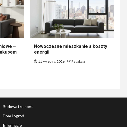
niowe –
Nowoczesne mieszkanie a koszty
 zakupem
energii
11 kwietnia, 2026
Redakcja
Budowa i remont
Dom i ogród
Informacje