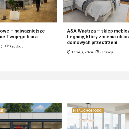
rowe – najważniejsze
A&A Wnętrza – sklep meblo
ie Twojego biura
Legnicy, który zmienia oblic
domowych przestrzeni
25
Redakcja
17 maja, 2024
Redakcja
JE
NIERUCHOMOŚCI