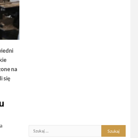
iedni
kie
żone na
i się
u
a
Szukaj: