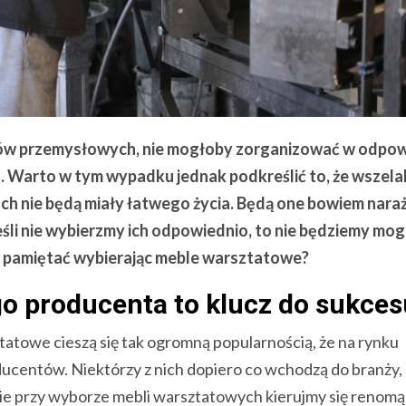
ów przemysłowych, nie mogłoby zorganizować w odpow
a. Warto w tym wypadku jednak podkreślić to, że wszela
ch nie będą miały łatwego życia. Będą one bowiem nara
śli nie wybierzmy ich odpowiednio, to nie będziemy mogl
o pamiętać wybierając meble warsztatowe?
o producenta to klucz do sukces
tatowe cieszą się tak ogromną popularnością, że na rynku
ucentów. Niektórzy z nich dopiero co wchodzą do branży, 
cznie przy wyborze mebli warsztatowych kierujmy się renomą