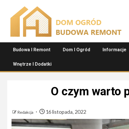
Przejdź
do
treści
Budowa I Remont
Dom I Ogród
Informacje
Wnętrze I Dodatki
O czym warto 
16 listopada, 2022
Redakcja