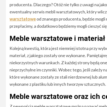
producenta. Dlaczego? Otóż nie tylko z uwagi na jak
ewentualny serwis mebli warsztatowych, który wlicz
warsztatowe
od znanego producenta, będzie mogli 
przepłacimy, a dodatkowo będziemy mogli cieszyć s
Meble warsztatowe i materiał
Kolejną kwestią, która jest niemniej istotna przy wyb
materiał, z jakiego zostały one wykonane. Pamiętaj
niekorzystnych warunkach. Z każdej strony będą one
nieprzychylne im czynniki. Wobec tego, jeśli zależy 
które wykonane zostały ze stali nierdzewnej lub al
wykonane z plastiku lub innych tworzyw sztucznych.
Meble warsztatowe oraz ich 
Z pewnością meble warsztatowe można nazwać meblam