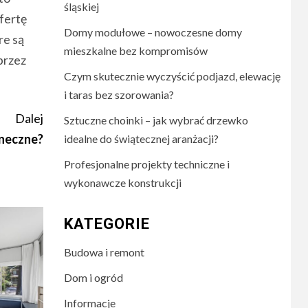
śląskiej
fertę
Domy modułowe – nowoczesne domy
re są
mieszkalne bez kompromisów
przez
Czym skutecznie wyczyścić podjazd, elewację
i taras bez szorowania?
Dalej
Sztuczne choinki – jak wybrać drzewko
oneczne?
idealne do świątecznej aranżacji?
Profesjonalne projekty techniczne i
wykonawcze konstrukcji
KATEGORIE
Budowa i remont
Dom i ogród
Informacje