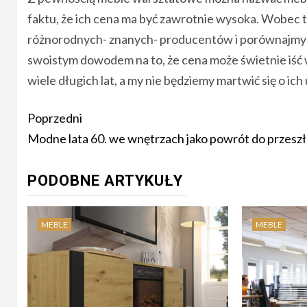
faktu, że ich cena ma być zawrotnie wysoka. Wobec t
różnorodnych- znanych- producentów i porównajmy 
swoistym dowodem na to, że cena może świetnie iść w
wiele długich lat, a my nie będziemy martwić się o ich
Nawigacja
Poprzedni
wpisu
Modne lata 60. we wnętrzach jako powrót do przeszł
PODOBNE ARTYKUŁY
MEBLE
MEBLE