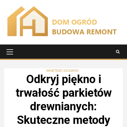
Przejdź
do
treści
Menu
główne
WNĘTRZE I DODATKI
Odkryj piękno i
trwałość parkietów
drewnianych:
Skuteczne metody