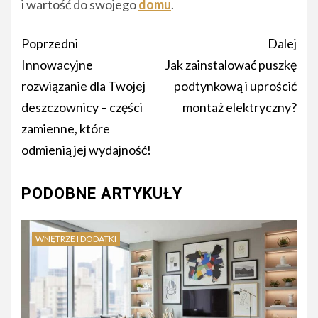
i wartość do swojego
domu
.
Nawigacja
Poprzedni
Dalej
wpisu
Innowacyjne
Jak zainstalować puszkę
rozwiązanie dla Twojej
podtynkową i uprościć
deszczownicy – części
montaż elektryczny?
zamienne, które
odmienią jej wydajność!
PODOBNE ARTYKUŁY
WNĘTRZE I DODATKI