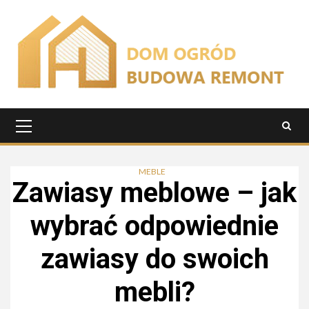
Przejdź
do
treści
Menu
główne
MEBLE
Zawiasy meblowe – jak
wybrać odpowiednie
zawiasy do swoich
mebli?