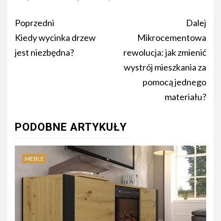
Nawigacja
Poprzedni
Dalej
wpisu
Kiedy wycinka drzew
Mikrocementowa
jest niezbędna?
rewolucja: jak zmienić
wystrój mieszkania za
pomocą jednego
materiału?
PODOBNE ARTYKUŁY
MEBLE