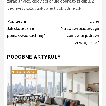
zarabia tylko, kiedy dokonuje dobrego zakupu. Z
Lexinvest każdy zakup jest dokładnie taki.
Nawigacja
Poprzedni
Dalej
wpisu
Jak skutecznie
Na co zwrócić uwagę
pomalować kuchnię?
zamawiając drzwi
zewnętrzne?
PODOBNE ARTYKUŁY
NIERUCHOMOŚCI