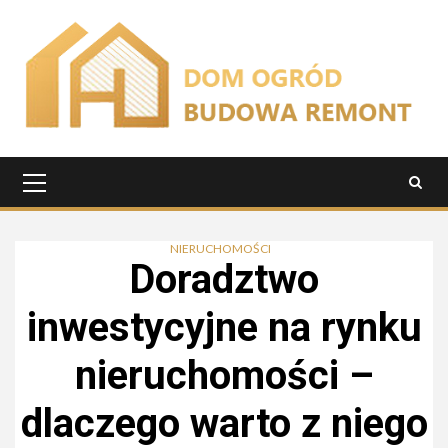
Przejdź
do
treści
Menu
główne
NIERUCHOMOŚCI
Doradztwo
inwestycyjne na rynku
nieruchomości –
dlaczego warto z niego